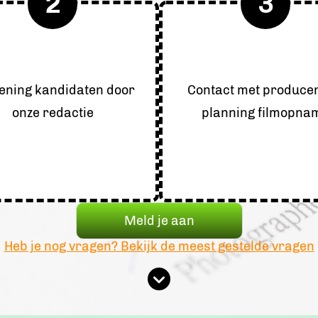
2
3
ening kandidaten door
Contact met producen
onze redactie
planning filmopna
Meld je aan
Heb je nog vragen? Bekijk de meest gestelde vragen