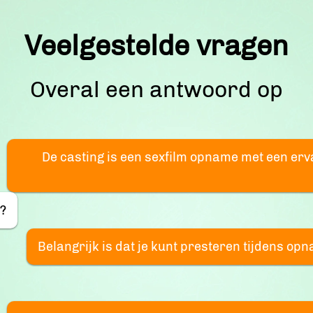
Veelgestelde vragen
Overal een antwoord op
De casting is een sexfilm opname met een er
l?
Belangrijk is dat je kunt presteren tijdens opn