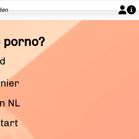
den
Veelgestelde vragen
e porno?
Algemene voorwaarden
nd
nier
an NL
tart