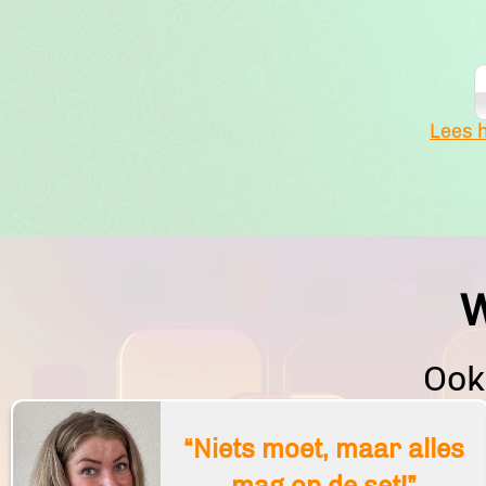
Lees 
W
Ook
“Niets moet, maar alles
mag op de set!”