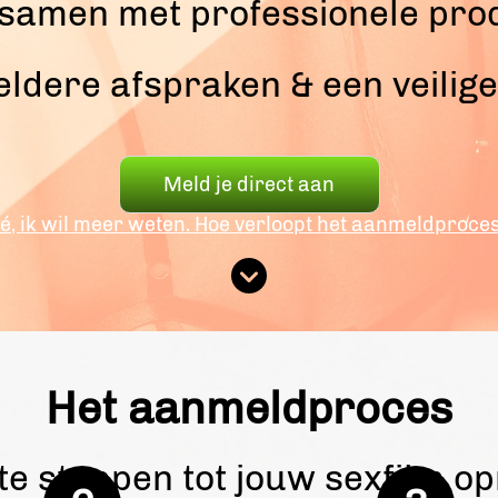
samen met professionele pro
heldere afspraken & een veilig
Meld je direct aan
é, ik wil meer weten. Hoe verloopt het aanmeldproce
Het aanmeldproces
te stappen tot jouw sexfilm 