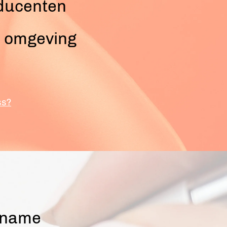
ducenten
e omgeving
ss?
opname