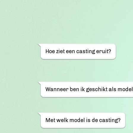
Hoe ziet een casting eruit?
Wanneer ben ik geschikt als mode
Met welk model is de casting?